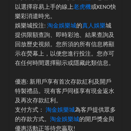
以選擇容易上手的線上
老虎機
或KENO快
樂彩消遣時光。
娛樂城投注:
淘金娛樂城
的
真人娛樂
城
提供限額查詢、即時彩池、結果查詢及
回放歷史視頻。您所須的所有信息將顯
示在熒幕上，以便您進行投注。您亦可
在任何時間選擇顯示或隱藏此類信息。
優惠: 新用戶享有首次存款紅利及開戶
特製禮品。現有客戶同樣享有現金返水
及再次存款紅利。
支付方式：
淘金娛樂城
為客戶提供眾多
的存款方式。
淘金娛樂城
的開戶獎金與
優惠活動正等待您贏取!