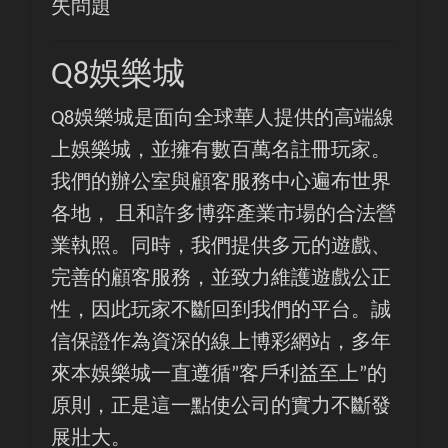
失問題
Q8娛樂城
Q8娛樂城是面向全球華人提供的高端線
上娛樂城，並擁有數百萬名註冊玩家。
我們的辦公室與顧客服務中心遍布世界
各地， 且和許多博弈產業市場的合法營
業執照。同時，我們提供多元的遊戲、
完善的顧客服務，並致力維護遊戲公正
性，因此玩家不斷回到我們的平台。誠
信保證作為資深的線上博彩網站，多年
來本娛樂城一直遵循”客戶利益至上”的
原則，正是這一點使公司的實力不斷發
展壯大。