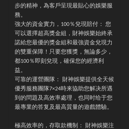
步的精神，為客戶呈現最貼心的娛樂服
務。
強大的資金實力，100％兌現賠付： 您
可以選擇超高獎金組，財神娛樂始終承
諾給您最優的獎金組和最強資金兌現力
的雙重保障！只要您獲獎，無論多少，
都100％即刻兌現，確保您的經濟利
益。
可靠的運營團隊： 財神娛樂提供全天候
優秀服務團隊7×24時来協助您解决所遇
到的問題及高效率處理，也同时给于您
最專業的答复及最高質量的遊戲體驗。
極高效率的，存取款機制： 財神娛樂注