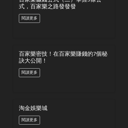
百家樂贏錢公式（二）掌握5條公
式，百家樂之路發發發
閱讀更多
百家樂密技！在百家樂賺錢的7個秘
訣大公開！
閱讀更多
淘金娛樂城
閱讀更多